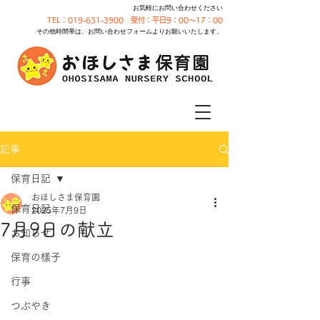
お気軽にお問い合わせください
TEL：019-631-3900 受付：平日9：00～17：00
その他時間帯は、お問い合わせフォームよりお願いいたします。
記事
保育日記
おほしさま保育園
保育日記
2025年7月9日
7月9日の献立
お知らせ
保育の様子
行事
つぶやき