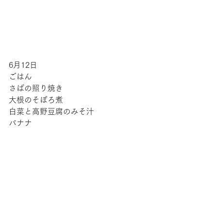
6月12日
ごはん
さばの照り焼き
大根のそぼろ煮
白菜と高野豆腐のみそ汁
バナナ