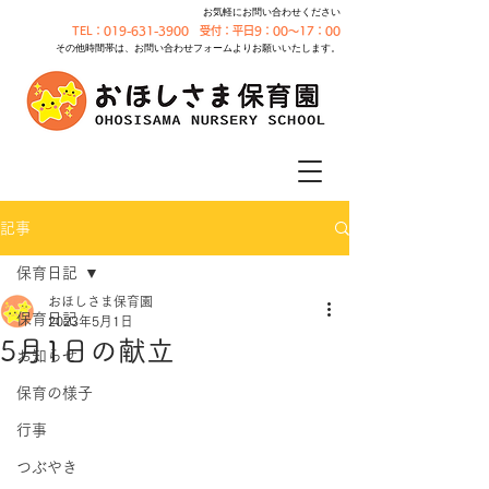
お気軽にお問い合わせください
TEL：019-631-3900 受付：平日9：00～17：00
その他時間帯は、お問い合わせフォームよりお願いいたします。
記事
保育日記
おほしさま保育園
保育日記
2023年5月1日
5月1日の献立
お知らせ
保育の様子
行事
つぶやき