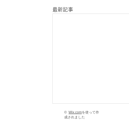
最新記事
©
Wix.com
を使って作
成されました