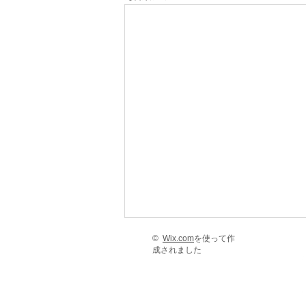
©
Wix.com
を使って作
成されました