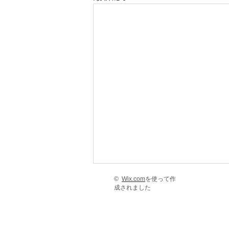
©
Wix.com
を使って作
成されました