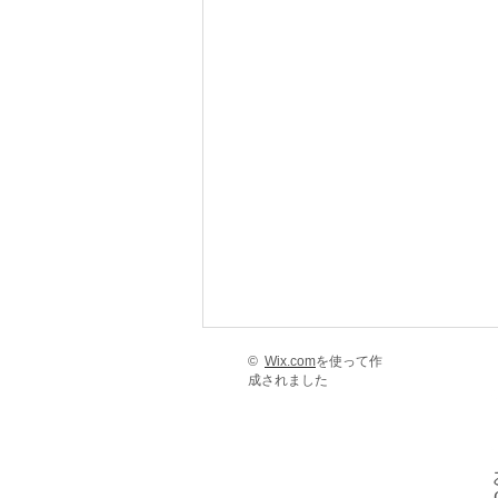
©
Wix.com
を使って作
成されました
9月18日の献立