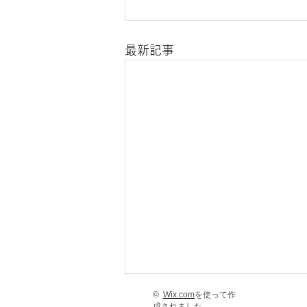
最新記事
©
Wix.com
を使って作
成されました